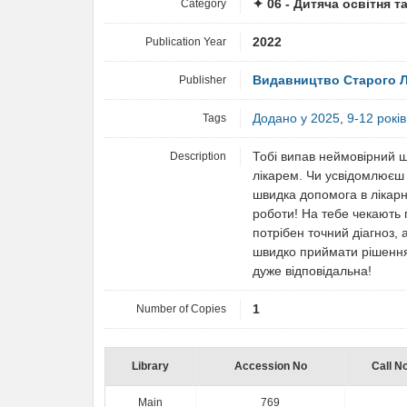
Category
✦ 06 - Дитяча освітня т
Publication Year
2022
Publisher
Видавництво Старого 
Tags
Додано у 2025
,
9-12 років
Description
Тобі випав неймовірний 
лікарем. Чи усвідомлюєш
швидка допомога в лікарн
роботи! На тебе чекають 
потрібен точний діагноз, 
швидко приймати рішення
дуже відповідальна!
Number of Copies
1
Library
Accession No
Call N
Main
769