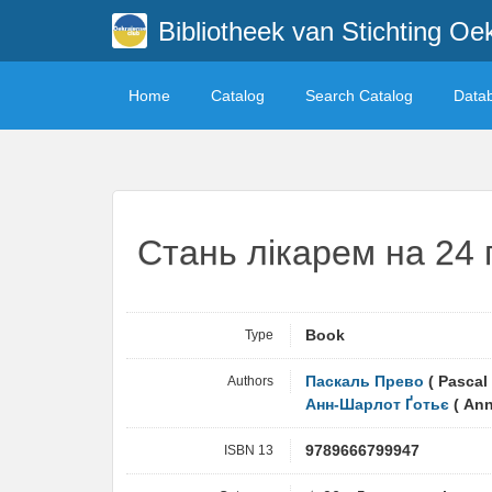
Bibliotheek van Stichting Oe
Home
Catalog
Search Catalog
Data
Стань лікарем на 24 
Type
Book
Authors
Паскаль Прево
( Pascal 
Анн-Шарлот Ґотьє
( Ann
ISBN 13
9789666799947