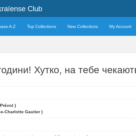
kraïense Club
base A-Z
Top Collections
New Collections
My Account
години! Хутко, на тебе чекают
Prévot )
e-Charlotte Gautier )