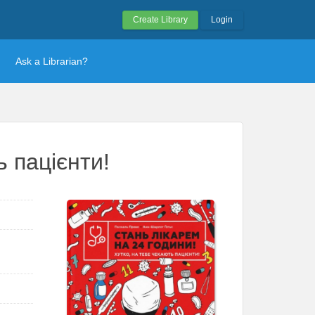
Create Library
Login
Ask a Librarian?
ь пацієнти!