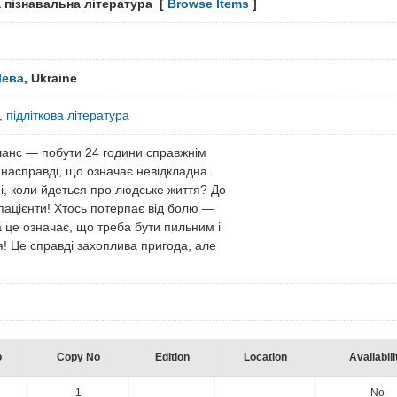
а пізнавальна література [
Browse Items
]
Лева
, Ukraine
,
підліткова література
шанс — побути 24 години справжнім
 насправді, що означає невідкладна
і, коли йдеться про людське життя? До
пацієнти! Хтось потерпає від болю —
а це означає, що треба бути пильним і
! Це справді захоплива пригода, але
o
Copy No
Edition
Location
Availabili
1
No