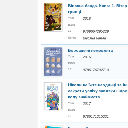
Вівсяна банда. Книга 1. Вітер
гривці
:
Year
2018
ISBN
:
13
9789664295229
:
Series
Вівсяна банда
Борошняні немовлята
:
Year
2016
ISBN
:
13
9786176792710
Ніколи не їжте наодинці та ін
секрети успіху завдяки шир
колу знайомств
:
Year
2017
ISBN
:
13
9786171215221