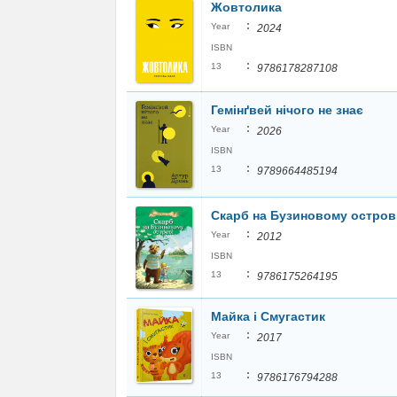
Жовтолика
:
Year
2024
ISBN
:
13
9786178287108
Гемінґвей нічого не знає
:
Year
2026
ISBN
:
13
9789664485194
Скарб на Бузиновому остров
:
Year
2012
ISBN
:
13
9786175264195
Майка і Смугастик
:
Year
2017
ISBN
:
13
9786176794288