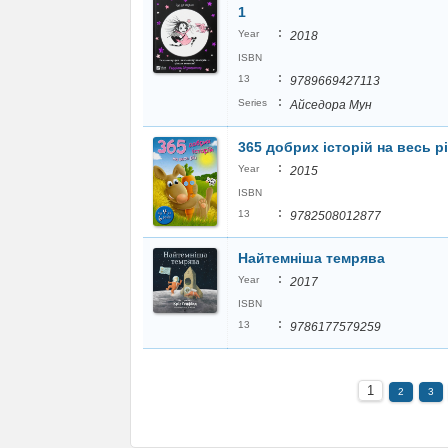
1
:
Year
2018
ISBN
:
13
9789669427113
:
Series
Айседора Мун
365 добрих історій на весь рі
:
Year
2015
ISBN
:
13
9782508012877
Найтемніша темрява
:
Year
2017
ISBN
:
13
9786177579259
1
2
3