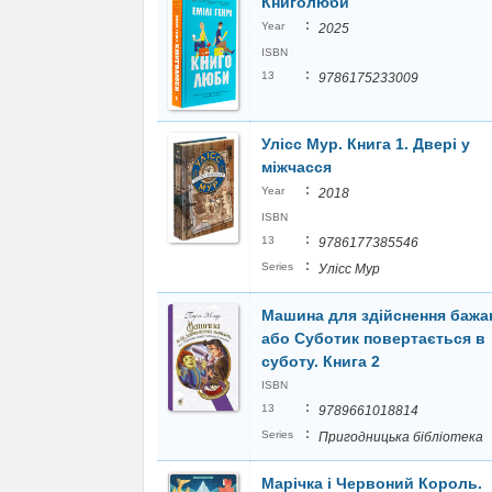
Книголюби
:
Year
2025
ISBN
:
13
9786175233009
Улісс Мур. Книга 1. Двері у
міжчасся
:
Year
2018
ISBN
:
13
9786177385546
:
Series
Улісс Мур
Машина для здійснення бажа
або Суботик повертається в
суботу. Книга 2
ISBN
:
13
9789661018814
:
Series
Пригодницька бібліотека
Марічка і Червоний Король.