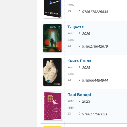
ISBN
:
13
9786178225834
Т-щастя
:
Year
2026
ISBN
:
13
9786178642679
Книга Еміля
:
Year
2025
ISBN
:
13
9789664484944
Пані Боварі
:
Year
2023
ISBN
:
13
9786177563111