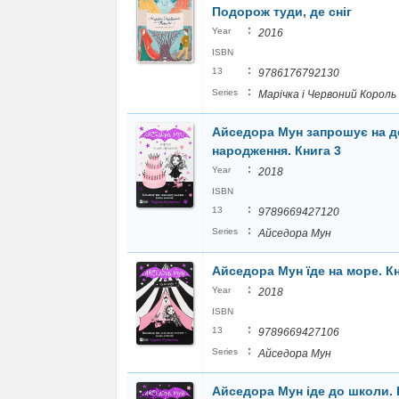
Подорож туди, де сніг
:
Year
2016
ISBN
:
13
9786176792130
:
Series
Марічка і Червоний Король
Айседора Мун запрошує на д
народження. Книга 3
:
Year
2018
ISBN
:
13
9789669427120
:
Series
Айседора Мун
Айседора Мун їде на море. Кн
:
Year
2018
ISBN
:
13
9789669427106
:
Series
Айседора Мун
Айседора Мун іде до школи. 