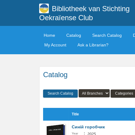
Bibliotheek van Stichting
Oekraïense Club
Home
Catalog
Search Catalog
My Account
Ask a Librarian?
Catalog
Search Catalog
Categories
Title
Синій горобчик
:
Year
2025