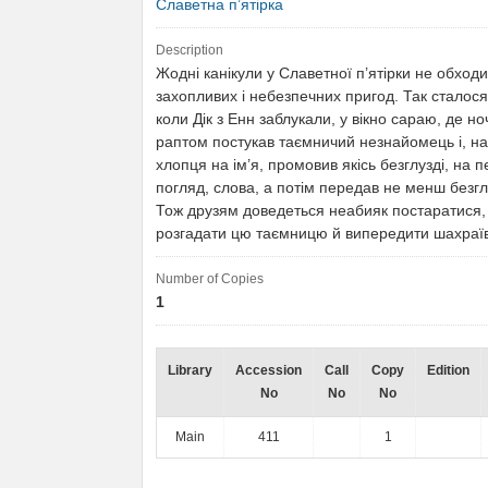
Славетна п’ятірка
Description
Жодні канікули у Славетної п’ятірки не обход
захопливих і небезпечних пригод. Так сталося 
коли Дік з Енн заблукали, у вікно сараю, де но
раптом постукав таємничий незнайомець і, н
хлопця на ім’я, промовив якісь безглузді, на 
погляд, слова, а потім передав не менш безгл
Тож друзям доведеться неабияк постаратися
розгадати цю таємницю й випередити шахраї
Number of Copies
1
Library
Accession
Call
Copy
Edition
No
No
No
Main
411
1