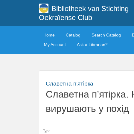
Bibliotheek van Stichting
Oekraïense Club
Home
Catalog
Search Catalog
My Account
Ask a Librarian?
Славетна п’ятірка
Славетна п’ятірка. 
вирушають у похід
Type