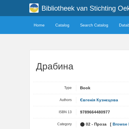
Bibliotheek van Stichting Oe
Home
Catalog
Search Catalog
Data
Драбина
Type
Book
Authors
Євгенія Кузнєцова
ISBN 13
9789664480977
Category
⬤ 02 - Проза [
Browse 