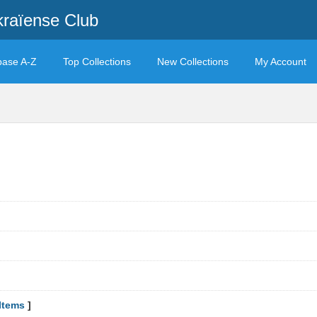
kraïense Club
base A-Z
Top Collections
New Collections
My Account
Items
]