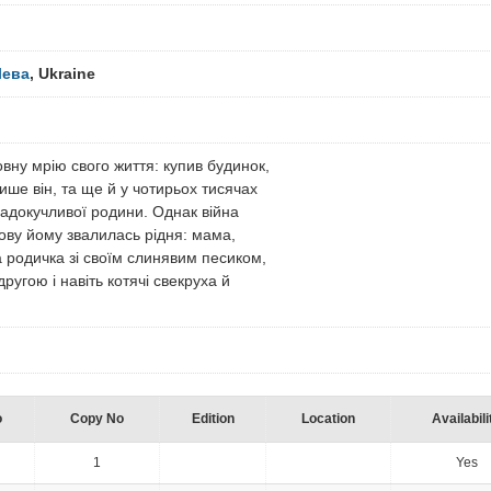
Лева
, Ukraine
овну мрію свого життя: купив будинок,
лише він, та ще й у чотирьох тисячах
ї надокучливої родини. Однак війна
лову йому звалилась рідня: мама,
 родичка зі своїм слинявим песиком,
угою і навіть котячі свекруха й
o
Copy No
Edition
Location
Availabili
1
Yes