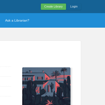
Create Library
Login
Ask a Librarian?