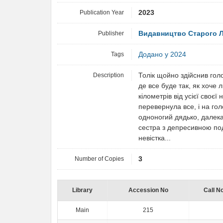
Publication Year
2023
Publisher
Видавництво Старого 
Tags
Додано у 2024
Description
Толік щойно здійснив гол
де все буде так, як хоче 
кілометрів від усієї своє
перевернула все, і на го
одноногий дядько, далека
сестра з депресивною подр
невістка...
Number of Copies
3
Library
Accession No
Call N
Main
215