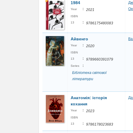
1984
Дж
:
Ор
Year
2021
ISBN
:
13
9786175480083
Айвенго
Ва
:
Year
2020
ISBN
:
13
9789660391079
:
Series
Бібліотека світової
літератури
Анатомія: історія
Да
кохання
:
Year
2023
ISBN
:
13
9786178023683