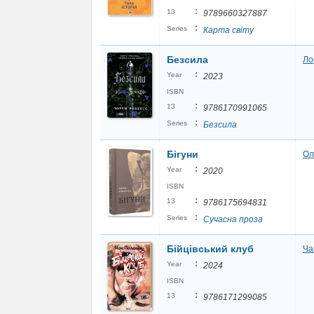
:
13
9789660327887
:
Series
Карта світу
Безсила
Ло
:
Year
2023
ISBN
:
13
9786170991065
:
Series
Безсила
Бігуни
Ол
:
Year
2020
ISBN
:
13
9786175694831
:
Series
Сучасна проза
Бійцівський клуб
Ча
:
Year
2024
ISBN
:
13
9786171299085