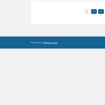
1
2
3
Powered by
Raynux.com