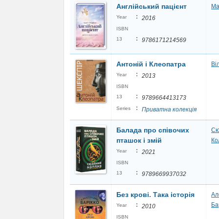
Англійський пацієнт
Ма
:
Year
2016
ISBN
:
13
9786171214569
Антоній і Клеопатра
Ві
:
Year
2013
ISBN
:
13
9789664413173
:
Series
Приватна колекція
Балада про співочих
Сю
пташок і змій
Ко
:
Year
2021
ISBN
:
13
9789669937032
Без кровi. Така iсторiя
Ал
:
Ба
Year
2010
ISBN