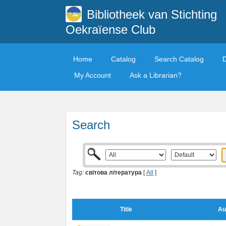
Bibliotheek van Stichting
Oekraïense Club
Home
Catalog
Search Catalog
My Account
Ask a Librarian?
Search
Tag:
світова література
[
All
]
Title
Au