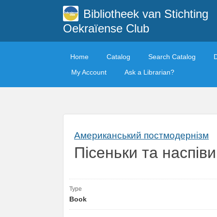
Bibliotheek van Stichting
Oekraïense Club
Home
Catalog
Search Catalog
My Account
Ask a Librarian?
Американський постмодернізм
Пісеньки та наспіви
Type
Book