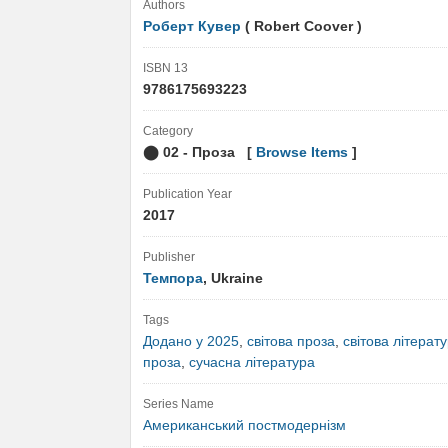
Authors
Роберт Кувер
( Robert Coover )
ISBN 13
9786175693223
Category
⬤ 02 - Проза [
Browse Items
]
Publication Year
2017
Publisher
Темпора
, Ukraine
Tags
Додано у 2025
,
світова проза
,
світова літерат
проза
,
сучасна література
Series Name
Американський постмодернізм