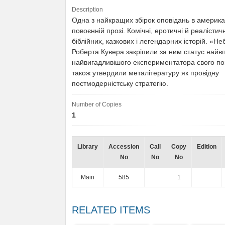
Description
Одна з найкращих збірок оповідань в америка
повоєнній прозі. Комічні, еротичні й реалістичн
біблійних, казкових і легендарних історій. «Не
Роберта Кувера закріпили за ним статус найвп
найвигадливішого експериментатора свого по
також утвердили металітературу як провідну
постмодерністську стратегію.
Number of Copies
1
Library
Accession
Call
Copy
Edition
No
No
No
Main
585
1
RELATED ITEMS