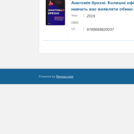
Анатомія брехні. Колишні оф
навчать вас виявляти обман
:
Year
2019
ISBN
:
13
9789669820037
Powered by
Raynux.com