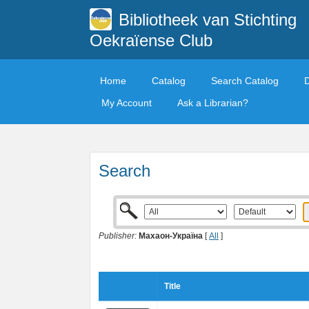
Bibliotheek van Stichting
Oekraïense Club
Home
Catalog
Search Catalog
My Account
Ask a Librarian?
Search
Publisher:
Махаон-Україна
[
All
]
Title