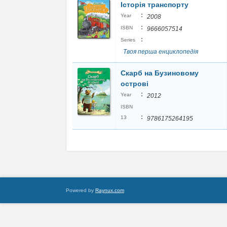
Історія транспорту
:
Year
2008
:
ISBN
9666057514
:
Series
Твоя перша енциклопедія
Скарб на Бузиновому
острові
:
Year
2012
ISBN
:
13
9786175264195
Powered by
Raynux.com